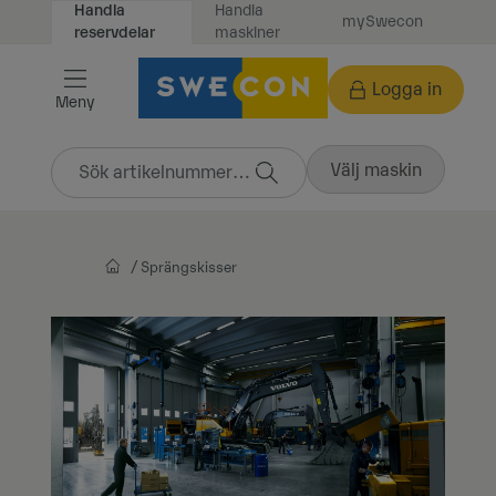
Handla
Handla
mySwecon
Vidare
maskiner
reservdelar
till
innehåll
Logga in
Meny
Välj maskin
Sprängskisser