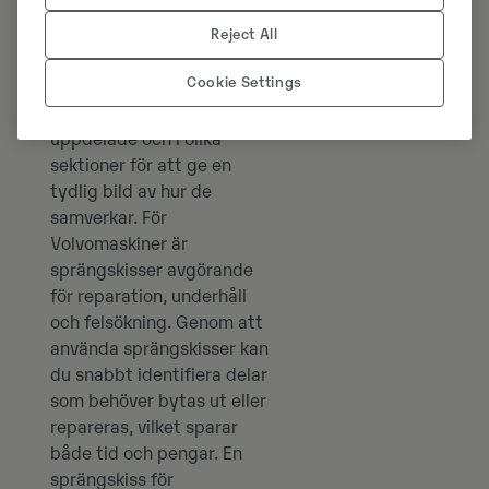
En sprängskiss är en
Reject All
detaljerad illustration som
Cookie Settings
visar alla delar och
komponenter i en maskin,
uppdelade och i olika
sektioner för att ge en
tydlig bild av hur de
samverkar. För
Volvomaskiner är
sprängskisser avgörande
för reparation, underhåll
och felsökning. Genom att
använda sprängskisser kan
du snabbt identifiera delar
som behöver bytas ut eller
repareras, vilket sparar
både tid och pengar. En
sprängskiss för