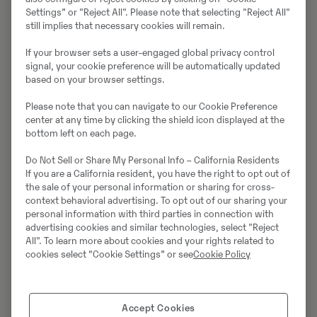
hitta rätt sprängskiss för
Settings” or "Reject All". Please note that selecting "Reject All"
din Volvomaskin eller
still implies that necessary cookies will remain.
saknas sprängskisser till
din maskin? Tveka inte att
If your browser sets a user-engaged global privacy control
signal, your cookie preference will be automatically updated
kontakta oss
!
based on your browser settings.
Please note that you can navigate to our Cookie Preference
Hur får jag tillgång till
center at any time by clicking the shield icon displayed at the
sprängskisserna?
bottom left on each page.
Genom att
logga in
i e-
Do Not Sell or Share My Personal Info – California Residents
handeln eller
mySwecon
If you are a California resident, you have the right to opt out of
har du åtkomst till våra
the sale of your personal information or sharing for cross-
context behavioral advertising. To opt out of our sharing your
sprängskisser. När du
personal information with third parties in connection with
loggat in går du via vår
advertising cookies and similar technologies, select "Reject
maskinfiltreringsverktyg
All". To learn more about cookies and your rights related to
och väljer den maskin du vill
cookies select “Cookie Settings” or see
Cookie Policy
se sprängskisser till.
Vad är en sprängskiss och
Accept Cookies
varför behövs den?