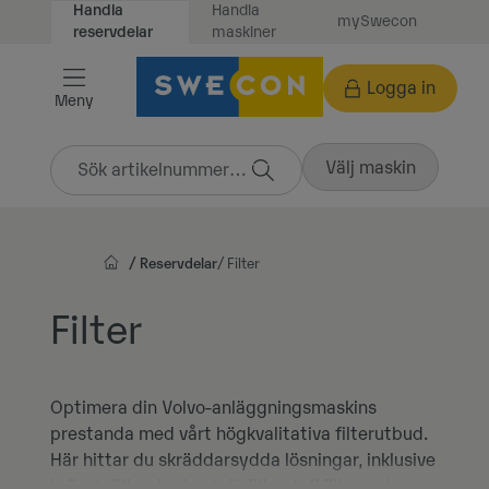
Handla
Handla
mySwecon
Vidare
maskiner
reservdelar
till
innehåll
Logga in
Meny
Välj maskin
Reservdelar
Filter
Filter
Optimera din Volvo-anläggningsmaskins
prestanda med vårt högkvalitativa filterutbud.
Här hittar du skräddarsydda lösningar, inklusive
bränslefilter, hydrauloljefilter, luftfilter och