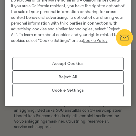
Do Not Sell or Share My Personal Info – California Residents
If you are a California resident, you have the right to opt out of
the sale of your personal information or sharing for cross-
context behavioral advertising. To opt out of our sharing your
personal information with third parties in connection with
advertising cookies and similar technologies, select "Reject
All". To learn more about cookies and your rights related to
cookies select “Cookie Settings” or see
Cookie Policy
Accept Cookies
Reject All
Cookie Settings
Swecons e-handel erbjuder över 300 000 original
reservdelar till din Volvomaskin, handla 24/7 och få din
order levererad direkt till dig eller hämta upp den på valfri
anläggning. Med cirka 600 anställda och 34 serviceplatser
i landet kan Swecon erbjuda dig ett komplett sortiment av
Volvo anläggningsmaskiner, utrustning, reservdelar,
service och support.