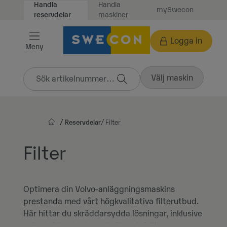
Handla
Handla
mySwecon
Vidare
maskiner
reservdelar
till
innehåll
Logga in
Meny
Välj maskin
Reservdelar
Filter
Filter
Optimera din Volvo-anläggningsmaskins
prestanda med vårt högkvalitativa filterutbud.
Här hittar du skräddarsydda lösningar, inklusive
bränslefilter, hydrauloljefilter, luftfilter och