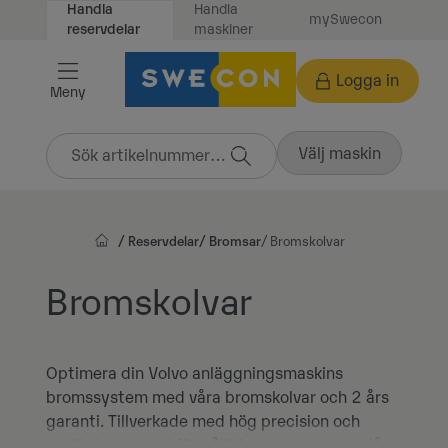
Handla
Handla
mySwecon
Vidare
maskiner
reservdelar
till
innehåll
Logga in
Meny
Välj maskin
Reservdelar
Bromsar
Bromskolvar
Bromskolvar
Optimera din Volvo anläggningsmaskins
bromssystem med våra bromskolvar och 2 års
garanti. Tillverkade med hög precision och
kvalitetsmaterial för pålitlig prestanda och lång