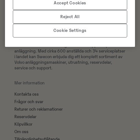
Accept Cookies
Reject All
Cookie Settings
Swecons e-handel erbjuder över 300 000 original
reservdelar till din Volvomaskin, handla 24/7 och få din
order levererad direkt till dig eller hämta upp den på valfri
anläggning. Med cirka 600 anställda och 34 serviceplatser
i landet kan Swecon erbjuda dig ett komplett sortiment av
Volvo anläggningsmaskiner, utrustning, reservdelar,
service och support.
Mer information
Kontakta oss
Frågor och svar
Returer och reklamationer
Reservdelar
Köpvillkor
Om oss
Tillgänglighetsutlåtande