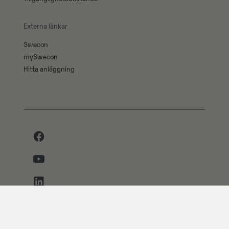
Externa länkar
Swecon
mySwecon
Hitta anläggning
Facebook
Youtube
LinkedIn
Instagram
© Swecon 2025. All rights reserved.
Integritetspolicy