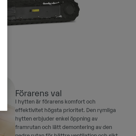
Förarens val
I hytten är förarens komfort och
effektivitet högsta prioritet. Den rymliga
hytten erbjuder enkel öppning av
framrutan och lätt demontering av den
nedre rutan för bättre ventilation och sikt.