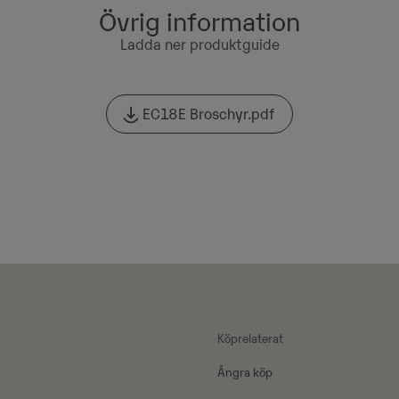
Övrig information
Ladda ner produktguide
EC18E Broschyr.pdf
Köprelaterat
Ångra köp