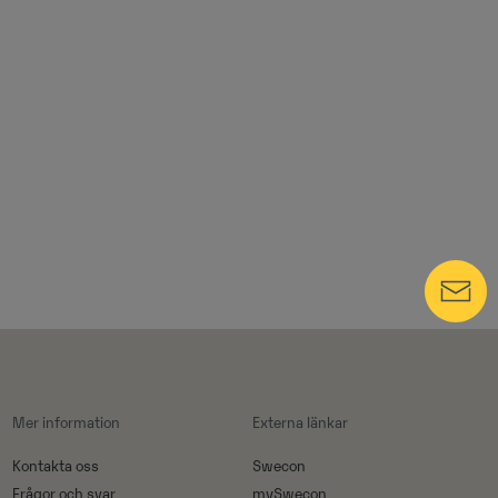
Mer information
Externa länkar
Kontakta oss
Swecon
Frågor och svar
mySwecon