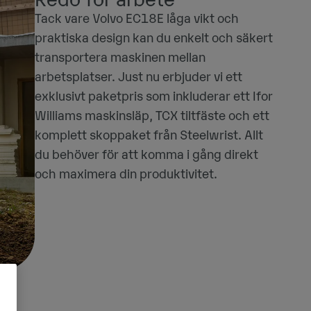
Redo för arbete
Tack vare Volvo EC18E låga vikt och
praktiska design kan du enkelt och säkert
transportera maskinen mellan
arbetsplatser. Just nu erbjuder vi ett
exklusivt paketpris som inkluderar ett Ifor
Williams maskinsläp, TCX tiltfäste och ett
komplett skoppaket från Steelwrist. Allt
du behöver för att komma i gång direkt
och maximera din produktivitet.