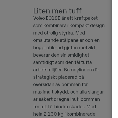
Liten men tuff
Volvo EC18E är ett kraftpaket
som kombinerar kompakt design
med otrolig styrka. Med
omslutande stålpaneler och en
högprofilerad gjuten motvikt,
bevarar den sin smidighet
samtidigt som den tål tuffa
arbetsmiljöer. Bomcylindern är
strategiskt placerad på
översidan av bommen för
maximalt skydd, och alla slangar
är säkert dragna inuti bommen
för att förhindra skador. Med
hela 2 130 kg i kombinerade