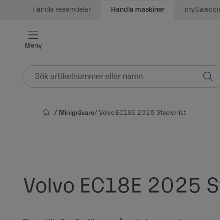
Handla reservdelar
mySweco
Handla maskiner
Vidare
till
innehåll
Meny
Minigrävare
Volvo EC18E 2025 Steelwrist
Volvo EC18E 2025 S