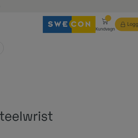
n
Logg
Kundvagn
teelwrist