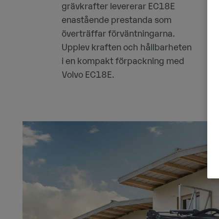
grävkrafter levererar EC18E
enastående prestanda som
överträffar förväntningarna.
Upplev kraften och hållbarheten
i en kompakt förpackning med
Volvo EC18E.